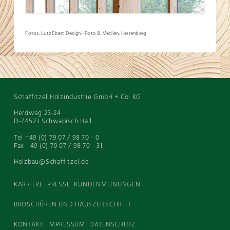
Fotos: Lutz Ebert Design - Foto & Medien, Herrenberg
Schaffitzel Holzindustrie GmbH + Co. KG
Herdweg 23-24
D-74523 Schwäbisch Hall
Tel +49 (0) 79 07 / 98 70 - 0
Fax +49 (0) 79 07 / 98 70 - 31
Holzbau@Schaffitzel.de
KARRIERE
PRESSE
KUNDENMEINUNGEN
BROSCHÜREN UND HAUSZEITSCHRIFT
KONTAKT
IMPRESSUM
DATENSCHUTZ