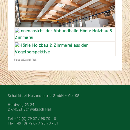
Fotos: David Riek
Schaffitzel Holzindustrie GmbH + Co. KG
Herdweg 23-24
D-74523 Schwäbisch Hall
Tel +49 (0) 79 07 / 98 70 - 0
Fax +49 (0) 79 07 / 98 70 - 31