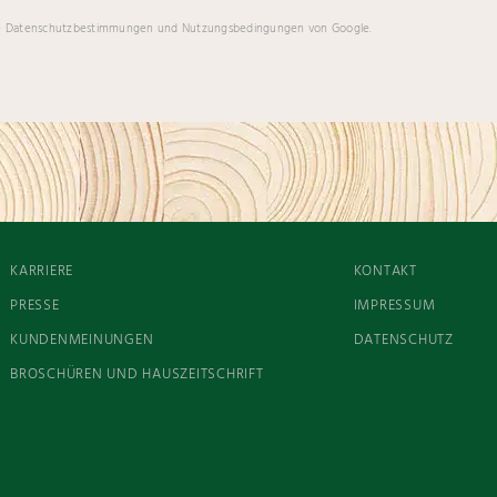
e
Datenschutzbestimmungen
und
Nutzungsbedingungen
von Google.
KARRIERE
KONTAKT
PRESSE
IMPRESSUM
KUNDENMEINUNGEN
DATENSCHUTZ
BROSCHÜREN UND HAUSZEITSCHRIFT