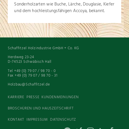
Sonderholzarten wie Buche, Lärche, Douglasie, Kiefer
und dem hochleistungsfähigen Accoya, bekannt.
Schaffitzel Holzindustrie GmbH + Co. KG
Herdweg 23-24
D-74523 Schwäbisch Hall
Tel +49 (0) 79 07 / 98 70 - 0
Fax +49 (0) 79 07 / 98 70 - 31
Holzbau@Schaffitzel.de
KARRIERE
PRESSE
KUNDENMEINUNGEN
BROSCHÜREN UND HAUSZEITSCHRIFT
KONTAKT
IMPRESSUM
DATENSCHUTZ