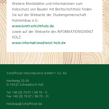
Weitere Merkblätter und Informationen zum
Holzschutz von Bauten mit Brettschichtholz finden
Sie auf der Webseite der Studiengemeinschaft
Holzleimbau e.V.:
www.brettschichtholz.de
,
sowie auf der Webseite des INFORMATIONSDIENST
HOLZ:
www.informationsdienst-holz.de
Schaffitzel Holzindustrie GmbH + Co. KG
Herdweg 23-24
D-74523 Schwäbisch Hall
Tel +49 (0) 79 07 / 98 70 - 0
Fax +49 (0) 79 07 / 98 70 - 31
Holzbau@Schaffitzel.de