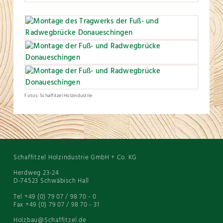
Fotos: Schaffitzel Holzindustrie
Schaffitzel Holzindustrie GmbH + Co. KG
Herdweg 23-24
D-74523 Schwäbisch Hall
Tel +49 (0) 79 07 / 98 70 - 0
Fax +49 (0) 79 07 / 98 70 - 31
Holzbau@Schaffitzel.de