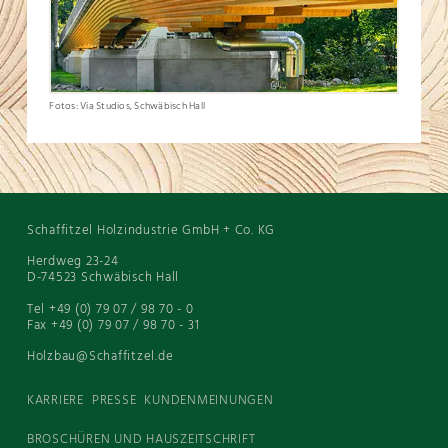
Fotos: Via Studios, Schwäbisch Hall
Schaffitzel Holzindustrie GmbH + Co. KG
Herdweg 23-24
D-74523 Schwäbisch Hall
Tel +49 (0) 79 07 / 98 70 - 0
Fax +49 (0) 79 07 / 98 70 - 31
Holzbau@Schaffitzel.de
KARRIERE
PRESSE
KUNDENMEINUNGEN
BROSCHÜREN UND HAUSZEITSCHRIFT