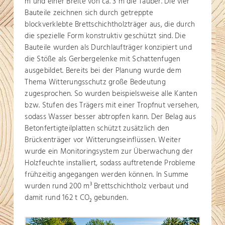
m und einer Breite von ca. 3 m die Tauber. Die vier
Bauteile zeichnen sich durch getreppte
blockverklebte Brettschichtholzträger aus, die durch
die spezielle Form konstruktiv geschützt sind. Die
Bauteile wurden als Durchlaufträger konzipiert und
die Stöße als Gerbergelenke mit Schattenfugen
ausgebildet. Bereits bei der Planung wurde dem
Thema Witterungsschutz große Bedeutung
zugesprochen. So wurden beispielsweise alle Kanten
bzw. Stufen des Trägers mit einer Tropfnut versehen,
sodass Wasser besser abtropfen kann. Der Belag aus
Betonfertigteilplatten schützt zusätzlich den
Brückenträger vor Witterungseinflüssen. Weiter
wurde ein Monitoringsystem zur Überwachung der
Holzfeuchte installiert, sodass auftretende Probleme
frühzeitig angegangen werden können. In Summe
wurden rund 200 m
Brettschichtholz verbaut und
3
damit rund 162 t CO
gebunden.
2