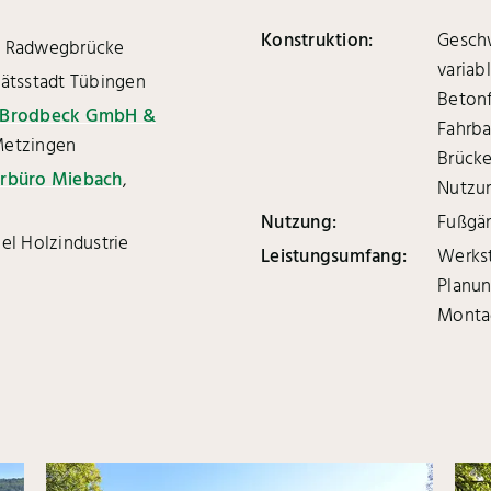
Konstruktion:
Gesch
d Radwegbrücke
variab
tätsstadt Tübingen
Betonf
 Brodbeck GmbH &
Fahrba
Metzingen
Brücke
urbüro Miebach
,
Nutzun
Nutzung:
Fußgän
zel Holzindustrie
Leistungsumfang:
Werkst
Planun
Monta