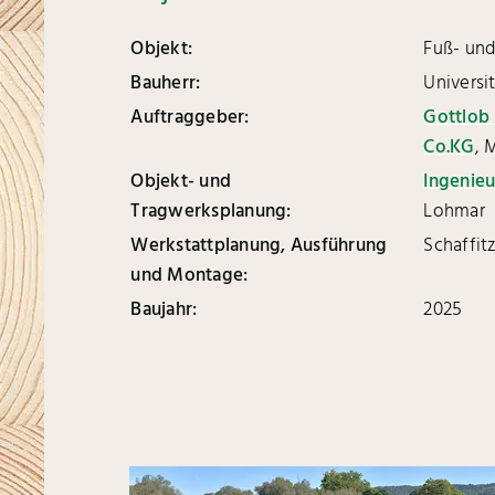
Objekt:
Fuß- un
Bauherr:
Universi
Auftraggeber:
Gottlob
Co.KG
, 
Objekt- und
Ingenie
Tragwerksplanung:
Lohmar
Werkstattplanung, Ausführung
Schaffit
und Montage:
Baujahr:
2025