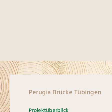
Perugia Brücke Tübingen
Projektüberblick