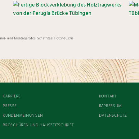
und- und Montagefotos: Schaffitzel Holzindustrie
KARRIERE
KONTAKT
PRESSE
IMPRESSUM
KUNDENMEINUNGEN
DATENSCHUTZ
BROSCHÜREN UND HAUSZEITSCHRIFT