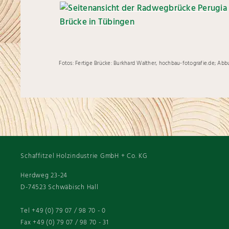
Fotos: Fertige Brücke: Burkhard Walther, hochbau-fotografie.de; Abb
Schaffitzel Holzindustrie GmbH + Co. KG
Herdweg 23-24
D-74523 Schwäbisch Hall
Tel +49 (0) 79 07 / 98 70 - 0
Fax +49 (0) 79 07 / 98 70 - 31