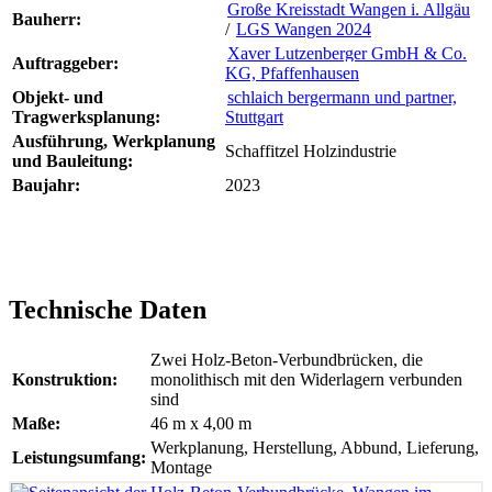
Große Kreisstadt Wangen i. Allgäu
Bauherr:
/
LGS Wangen 2024
Xaver Lutzenberger GmbH & Co.
Auftraggeber:
KG, Pfaffenhausen
Objekt- und
schlaich bergermann und partner,
Tragwerksplanung:
Stuttgart
Ausführung, Werkplanung
Schaffitzel Holzindustrie
und Bauleitung:
Baujahr:
2023
Technische Daten
Zwei Holz-Beton-Verbundbrücken, die
Konstruktion:
monolithisch mit den Widerlagern verbunden
sind
Maße:
46 m x 4,00 m
Werkplanung, Herstellung, Abbund, Lieferung,
Leistungsumfang:
Montage