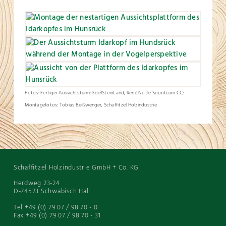
Fotos: Fertiger Aussichtsturm: EdelSteinLand, René Notle Soonteam CC;
Montagefotos: Tobias Beißwenger, Schaffitzel Holzindustrie
Schaffitzel Holzindustrie GmbH + Co. KG
Herdweg 23-24
D-74523 Schwäbisch Hall
Tel +49 (0) 79 07 / 98 70 - 0
Fax +49 (0) 79 07 / 98 70 - 31