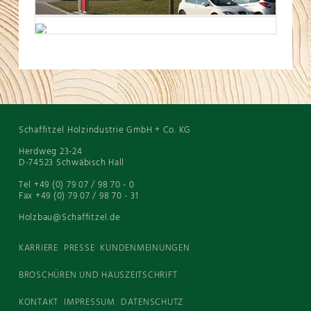
Schaffitzel Holzindustrie GmbH + Co. KG
Herdweg 23-24
D-74523 Schwäbisch Hall
Tel +49 (0) 79 07 / 98 70 - 0
Fax +49 (0) 79 07 / 98 70 - 31
Holzbau@Schaffitzel.de
KARRIERE
PRESSE
KUNDENMEINUNGEN
BROSCHÜREN UND HAUSZEITSCHRIFT
KONTAKT
IMPRESSUM
DATENSCHUTZ