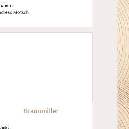
uherr:
ndreas Motsch
Braunmiller
bjekt: