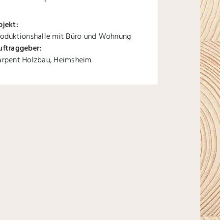
bjekt:
roduktionshalle mit Büro und Wohnung
uftraggeber:
arpent Holzbau, Heimsheim