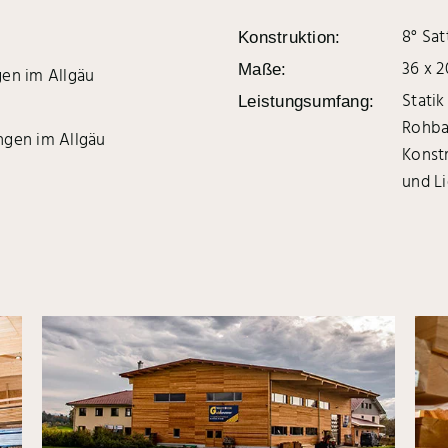
8° Sa
Konstruktion:
36 x 
Maße:
en im Allgäu
Statik
Leistungsumfang:
Rohba
gen im Allgäu
Konst
und L