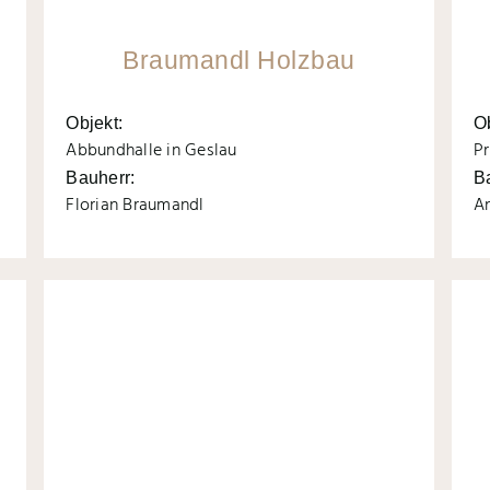
Braumandl Holzbau
Objekt:
O
Abbundhalle in Geslau
Pr
Bauherr:
B
Florian Braumandl
A