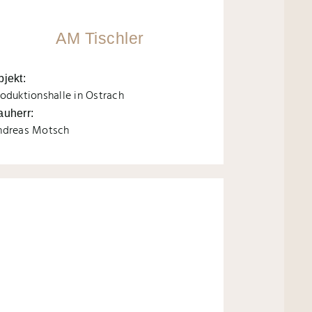
AM Tischler
bjekt:
oduktionshalle in Ostrach
auherr:
ndreas Motsch