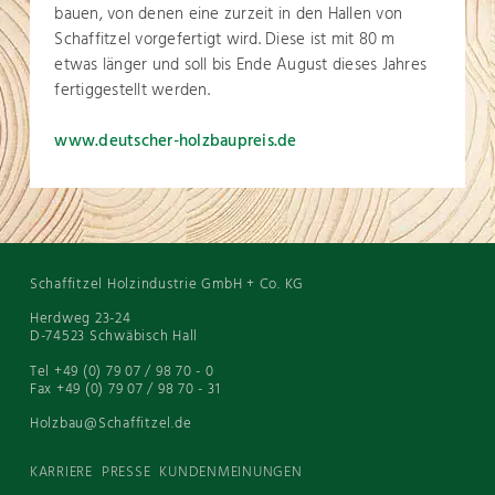
bauen, von denen eine zurzeit in den Hallen von
Schaffitzel vorgefertigt wird. Diese ist mit 80 m
etwas länger und soll bis Ende August dieses Jahres
fertiggestellt werden.
www.deutscher-holzbaupreis.de
Schaffitzel Holzindustrie GmbH + Co. KG
Herdweg 23-24
D-74523 Schwäbisch Hall
Tel +49 (0) 79 07 / 98 70 - 0
Fax +49 (0) 79 07 / 98 70 - 31
Holzbau@Schaffitzel.de
KARRIERE
PRESSE
KUNDENMEINUNGEN