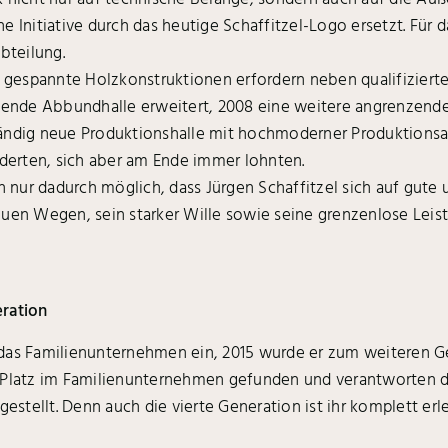
e Initiative durch das heutige Schaffitzel-Logo ersetzt. Für 
bteilung.
espannte Holzkonstruktionen erfordern neben qualifizierte
ehende Abbundhalle erweitert, 2008 eine weitere angrenzend
ändig neue Produktionshalle mit hochmoderner Produktionsan
rderten, sich aber am Ende immer lohnten.
 nur dadurch möglich, dass Jürgen Schaffitzel sich auf gut
uen Wegen, sein starker Wille sowie seine grenzenlose Leist
eration
in das Familienunternehmen ein, 2015 wurde er zum weiteren G
 Platz im Familienunternehmen gefunden und verantworten di
gestellt. Denn auch die vierte Generation ist ihr komplett erl