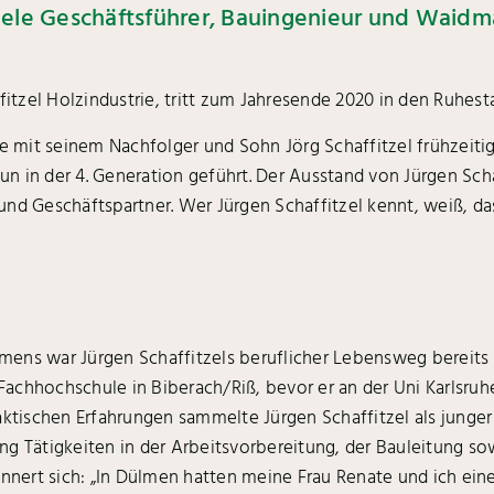
Seele Geschäftsführer, Bauingenieur und Waid
fitzel Holzindustrie, tritt zum Jahresende 2020 in den Ruhest
it seinem Nachfolger und Sohn Jörg Schaffitzel frühzeitig g
 in der 4. Generation geführt. Der Ausstand von Jürgen Schaf
r und Geschäftspartner. Wer Jürgen Schaffitzel kennt, weiß, d
ens war Jürgen Schaffitzels beruflicher Lebensweg bereits vo
achhochschule in Biberach/Riß, bevor er an der Uni Karlsruh
aktischen Erfahrungen sammelte Jürgen Schaffitzel als junger
g Tätigkeiten in der Arbeitsvorbereitung, der Bauleitung sow
innert sich: „In Dülmen hatten meine Frau Renate und ich eine