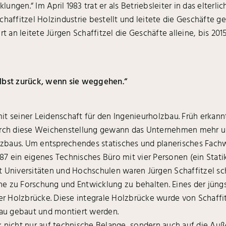
ngen.“ Im April 1983 trat er als Betriebsleiter in das elterl
chaffitzel Holzindustrie bestellt und leitete die Geschäfte 
t an leitete Jürgen Schaffitzel die Geschäfte alleine, bis 201
elbst zurück, wenn sie weggehen.“
it seiner Leidenschaft für den Ingenieurholzbau. Früh erkan
 Durch diese Weichenstellung gewann das Unternehmen mehr 
zbaus. Um entsprechendes statisches und planerisches Fac
7 ein eigenes Technisches Büro mit vier Personen (ein Statik
t Universitäten und Hochschulen waren Jürgen Schaffitzel s
 zu Forschung und Entwicklung zu behalten. Eines der jüngst
ter Holzbrücke. Diese integrale Holzbrücke wurde von Schaffi
chau gebaut und montiert werden.
rk nicht nur auf technische Belange, sondern auch auf die 