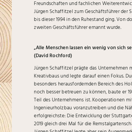
Freundschaften und fachlichen Weiterentwicklu
Jürgen Schaffitzel zum Geschäftsführer der S
bis dieser 1994 in den Ruhestand ging. Von dor
zweiten Geschäftsführer ernannt wurde.
„Alle Menschen lassen ein wenig von sich s
(David Rochford)
Jürgen Schaffitzel prägte das Unternehmen m
Kreativbaus und legte darauf einen Fokus.
besonders herausfordernden Bereich des Hol
noch besser betreuen zu können, baute er 198
Teil des Unternehmens ist. Kooperationen mi
Ingenieurholzbau voranzutreiben und die Nähe
erfolgreichste: Die Entwicklung der Stuttgar
2019 gleich drei Mal für die Remstalgartens
Jürgen Schaffitzel legte aber sein Augenme