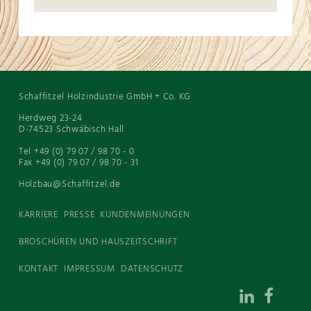
Schaffitzel Holzindustrie GmbH + Co. KG
Herdweg 23-24
D-74523 Schwäbisch Hall
Tel +49 (0) 79 07 / 98 70 - 0
Fax +49 (0) 79 07 / 98 70 - 31
Holzbau@Schaffitzel.de
KARRIERE
PRESSE
KUNDENMEINUNGEN
BROSCHÜREN UND HAUSZEITSCHRIFT
KONTAKT
IMPRESSUM
DATENSCHUTZ