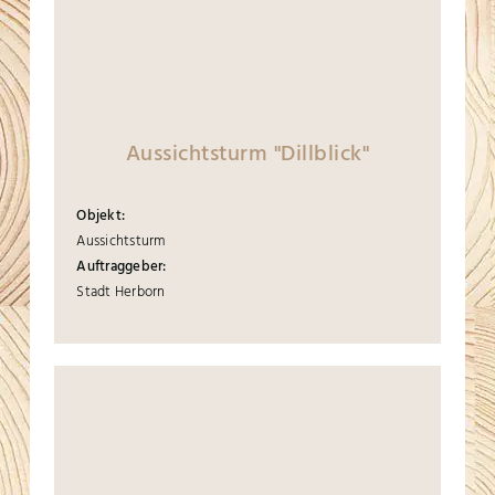
Aussichtsturm "Dillblick"
Objekt:
Aussichtsturm
Auftraggeber:
Stadt Herborn