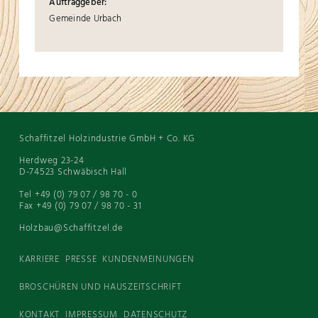
Auftraggeber:
Gemeinde Urbach
Schaffitzel Holzindustrie GmbH + Co. KG
Herdweg 23-24
D-74523 Schwäbisch Hall
Tel +49 (0) 79 07 / 98 70 - 0
Fax +49 (0) 79 07 / 98 70 - 31
Holzbau@Schaffitzel.de
KARRIERE
PRESSE
KUNDENMEINUNGEN
BROSCHÜREN UND HAUSZEITSCHRIFT
KONTAKT
IMPRESSUM
DATENSCHUTZ