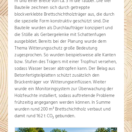
m und einer Breite von ca. 3 m die Tauber. Die vier
Bauteile zeichnen sich durch getreppte
blockverklebte Brettschichtholzträger aus, die durch
die spezielle Form konstruktiv geschützt sind. Die
Bauteile wurden als Durchlaufträger konzipiert und
die Stöße als Gerbergelenke mit Schattenfugen
ausgebildet. Bereits bei der Planung wurde dem
Thema Witterungsschutz große Bedeutung
zugesprochen. So wurden beispielsweise alle Kanten
bzw. Stufen des Trägers mit einer Tropfnut versehen,
sodass Wasser besser abtropfen kann. Der Belag aus
Betonfertigteilplatten schützt zusätzlich den
Brückenträger vor Witterungseinflüssen. Weiter
wurde ein Monitoringsystem zur Überwachung der
Holzfeuchte installiert, sodass auftretende Probleme
frühzeitig angegangen werden können. In Summe
wurden rund 200 m
Brettschichtholz verbaut und
3
damit rund 162 t CO
gebunden.
2