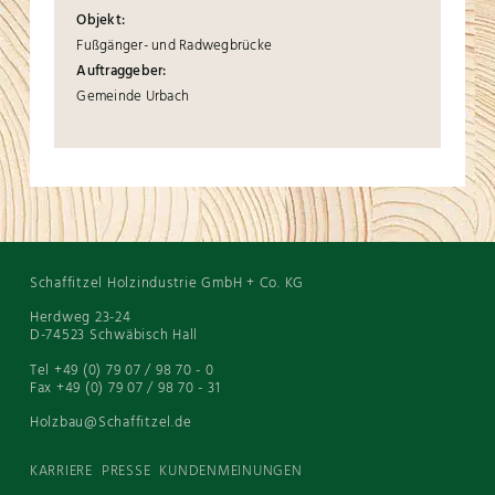
Objekt:
Fußgänger- und Radwegbrücke
Auftraggeber:
Gemeinde Urbach
Schaffitzel Holzindustrie GmbH + Co. KG
Herdweg 23-24
D-74523 Schwäbisch Hall
Tel +49 (0) 79 07 / 98 70 - 0
Fax +49 (0) 79 07 / 98 70 - 31
Holzbau@Schaffitzel.de
KARRIERE
PRESSE
KUNDENMEINUNGEN