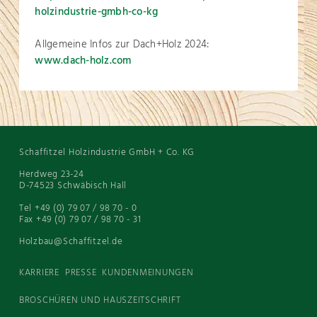
holzindustrie-gmbh-co-kg
Allgemeine Infos zur Dach+Holz 2024:
www.dach-holz.com
Schaffitzel Holzindustrie GmbH + Co. KG
Herdweg 23-24
D-74523 Schwäbisch Hall
Tel +49 (0) 79 07 / 98 70 - 0
Fax +49 (0) 79 07 / 98 70 - 31
Holzbau@Schaffitzel.de
KARRIERE
PRESSE
KUNDENMEINUNGEN
BROSCHÜREN UND HAUSZEITSCHRIFT