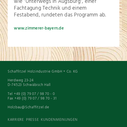
wie "Unterwegs in Augsburg", einer
Fachtagung Technik und einem
Festabend, rundeten das Programm ab.
www.zimmerer-bayern.de
Schaffitzel Holzindustrie GmbH + Co. KG
Herdweg 23-24
D-74523 Schwäbisch Hall
Tel +49 (0) 79 07 / 98 70 - 0
Fax +49 (0) 79 07 / 98 70 - 31
Holzbau@Schaffitzel.de
KARRIERE
PRESSE
KUNDENMEINUNGEN