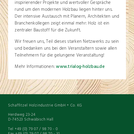
inspirierender Projekte und wertvoller Gespräche
rund um den modernen Holzbau liegen hinter uns.
Der intensive Austausch mit Planern, Architekten und
Branchenkollegen zeigt einmal mehr: Holz ist ein
zentraler Baustoff für die Zukunft.
Wir freuen uns, Teil dieses starken Netzwerks zu sein
und bedanken uns bei den Veranstaltern sowie allen
Teilnehmern für die gelungene Veranstaltung!
Mehr Informationen:
www.trialog-holzbau.de
Schaffitzel Holzindustrie GmbH + Co. KG
Herdweg 23-24
D-74523 Schwäbisch Hall
Tel +49 (0) 79 07 / 98 70 - 0
Fax +49 (0) 79 07 / 98 70 - 31