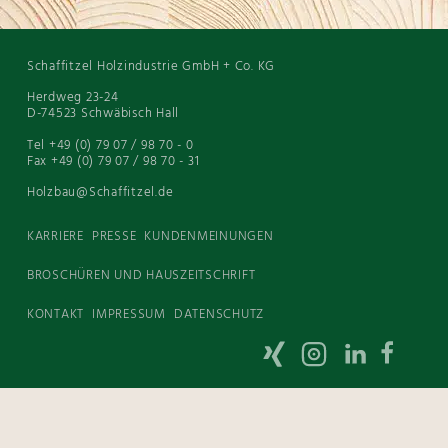
Schaffitzel Holzindustrie GmbH + Co. KG
Herdweg 23-24
D-74523 Schwäbisch Hall
Tel +49 (0) 79 07 / 98 70 - 0
Fax +49 (0) 79 07 / 98 70 - 31
Holzbau@Schaffitzel.de
KARRIERE
PRESSE
KUNDENMEINUNGEN
BROSCHÜREN UND HAUSZEITSCHRIFT
KONTAKT
IMPRESSUM
DATENSCHUTZ