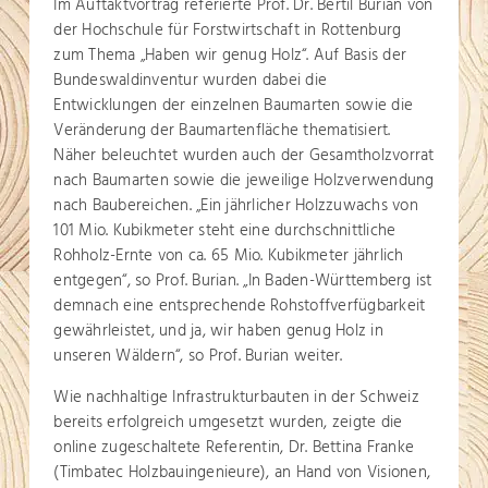
Im Auftaktvortrag referierte Prof. Dr. Bertil Burian von
der Hochschule für Forstwirtschaft in Rottenburg
zum Thema „Haben wir genug Holz“. Auf Basis der
Bundeswaldinventur wurden dabei die
Entwicklungen der einzelnen Baumarten sowie die
Veränderung der Baumartenfläche thematisiert.
Näher beleuchtet wurden auch der Gesamtholzvorrat
nach Baumarten sowie die jeweilige Holzverwendung
nach Baubereichen. „Ein jährlicher Holzzuwachs von
101 Mio. Kubikmeter steht eine durchschnittliche
Rohholz-Ernte von ca. 65 Mio. Kubikmeter jährlich
entgegen“, so Prof. Burian. „In Baden-Württemberg ist
demnach eine entsprechende Rohstoffverfügbarkeit
gewährleistet, und ja, wir haben genug Holz in
unseren Wäldern“, so Prof. Burian weiter.
Wie nachhaltige Infrastrukturbauten in der Schweiz
bereits erfolgreich umgesetzt wurden, zeigte die
online zugeschaltete Referentin, Dr. Bettina Franke
(Timbatec Holzbauingenieure), an Hand von Visionen,