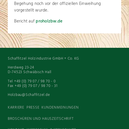
Begehung noch vor der offiziellen Einweihung
vorgestellt wurde.
Bericht auf
proholzbw.de
Schaffitzel Holzindustrie GmbH + Co. KG
Herdweg 23-24
D-74523 Schwäbisch Hall
Tel +49 (0) 79 07 / 98 70 - 0
Fax +49 (0) 79 07 / 98 70 - 31
Holzbau@Schaffitzel.de
KARRIERE
PRESSE
KUNDENMEINUNGEN
BROSCHÜREN UND HAUSZEITSCHRIFT