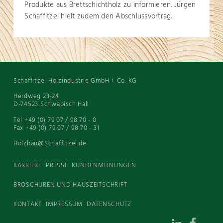
Produkte aus Brettschichtholz zu informieren. Jürgen
Schaffitzel hielt zudem den Abschlussvortrag.
Schaffitzel Holzindustrie GmbH + Co. KG
Herdweg 23-24
D-74523 Schwäbisch Hall
Tel +49 (0) 79 07 / 98 70 - 0
Fax +49 (0) 79 07 / 98 70 - 31
Holzbau@Schaffitzel.de
KARRIERE
PRESSE
KUNDENMEINUNGEN
BROSCHÜREN UND HAUSZEITSCHRIFT
KONTAKT
IMPRESSUM
DATENSCHUTZ