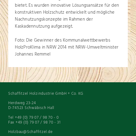
bietet. Es wurden innovative Lösungsansätze für den
konstruktiven Holzschutz entwickelt und mögliche
Nachnutzungskonzepte im Rahmen der
Kaskadennutzung aufgezeigt.
Foto: Die Gewinner des Kommunalwettbewerbs
HolzProKlima in NRW 2014 mit NRW-Umweltminister
Johannes Remmel
Schaffitzel Holzindustrie GmbH + Co. KG
Herdweg 23-24
D-74523 Schwäbisch Hall
Tel +49 (0) 79 07 / 98 70 - 0
Fax +49 (0) 79 07 / 98 70 - 31
Holzbau@Schaffitzel.de