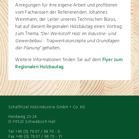
Anregungen für ihre eigene Arbeit und profitieren
vom Fachwissen der Referierenden. Johannes
Weinmann, der Leiter unseres Technischen Büros,
hat auf diesem Regionalen Holzbautag einen Vortrag
zum Thema
"Der Werkstoff Holz im Industrie- und
Gewerbebau - Tragwerkskonzepte und Grundlagen
der Planung"
gehalten.
Weitere Informationen finden Sie auf dem
Flyer zum
Regionalen Holzbautag
.
Schaffitzel Holzindustrie GmbH + Co. KG
Herdweg 23-24
D-74523 Schwäbisch Hall
Tel +49 (0) 79 07 / 98 70 - 0
Fax +49 (0) 79 07 / 98 70 - 31