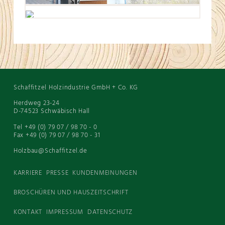
Schaffitzel Holzindustrie GmbH + Co. KG
Herdweg 23-24
D-74523 Schwäbisch Hall
Tel +49 (0) 79 07 / 98 70 - 0
Fax +49 (0) 79 07 / 98 70 - 31
Holzbau@Schaffitzel.de
KARRIERE
PRESSE
KUNDENMEINUNGEN
BROSCHÜREN UND HAUSZEITSCHRIFT
KONTAKT
IMPRESSUM
DATENSCHUTZ