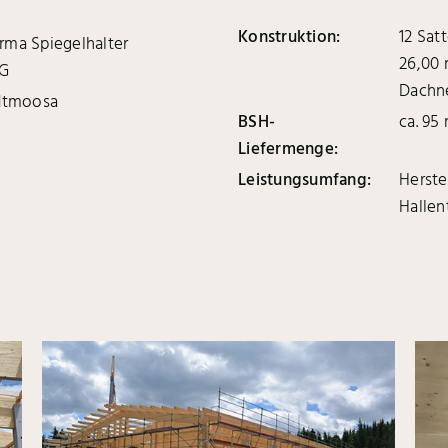
Konstruktion:
12 Sat
irma Spiegelhalter
26,00 
KG
Dachne
odtmoosa
BSH-
ca. 95
Liefermenge:
Leistungsumfang:
Herste
Hallen