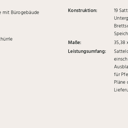
Konstruktion:
19 Sat
e mit Bürogebäude
Unterg
Bretts
Speich
chürrle
Maße:
35,38 
Leistungsumfang:
Sattel
einsch
Ausbla
für Pf
Pläne 
Liefer