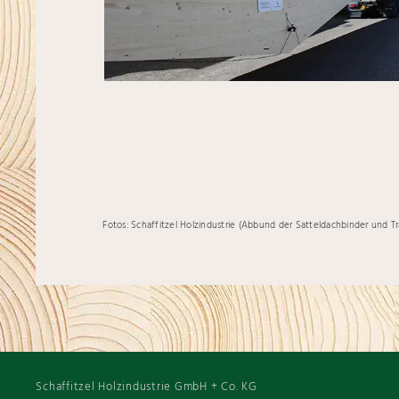
Fotos: Schaffitzel Holzindustrie (Abbund der Satteldachbinder und 
Schaffitzel Holzindustrie GmbH + Co. KG