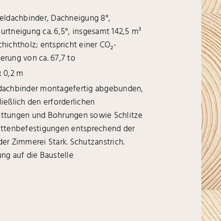
teldachbinder, Dachneigung 8°,
urtneigung ca. 6,5°, insgesamt 142,5 m
3
chichtholz; entspricht einer CO
-
2
erung von ca. 67,7 to
x 0,2 m
dachbinder montagefertig abgebunden,
ließlich den erforderlichen
ttungen und Bohrungen sowie Schlitze
ettenbefestigungen entsprechend der
der Zimmerei Stark. Schutzanstrich.
ung auf die Baustelle