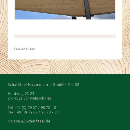
Fotos: A. Streich
Schaffitzel Holzindustrie GmbH + Co. KG
Herdweg 23-24
D-74523 Schwäbisch Hall
Tel +49 (0) 79 07 / 98 70 - 0
Fax +49 (0) 79 07 / 98 70 - 31
Holzbau@Schaffitzel.de