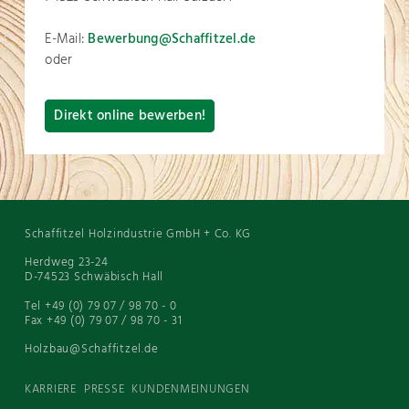
E-Mail:
Bewerbung@Schaffitzel.de
oder
Direkt online bewerben!
Schaffitzel Holzindustrie GmbH + Co. KG
Herdweg 23-24
D-74523 Schwäbisch Hall
Tel +49 (0) 79 07 / 98 70 - 0
Fax +49 (0) 79 07 / 98 70 - 31
Holzbau@Schaffitzel.de
KARRIERE
PRESSE
KUNDENMEINUNGEN