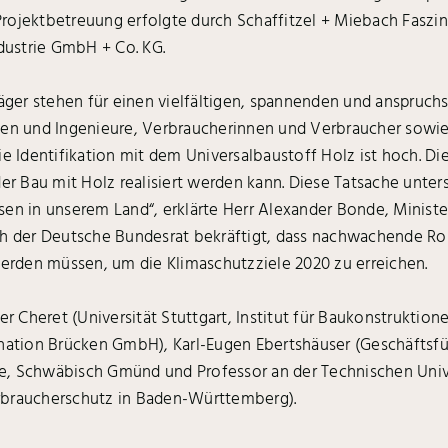
Projektbetreuung erfolgte durch Schaffitzel + Miebach Fasz
ustrie GmbH + Co. KG.
äger stehen für einen vielfältigen, spannenden und anspruchs
nnen und Ingenieure, Verbraucherinnen und Verbraucher so
Die Identifikation mit dem Universalbaustoff Holz ist hoch.
der Bau mit Holz realisiert werden kann. Diese Tatsache unter
 in unserem Land“, erklärte Herr Alexander Bonde, Ministe
 der Deutsche Bundesrat bekräftigt, dass nachwachende Ro
rden müssen, um die Klimaschutzziele 2020 zu erreichen.
er Cheret (Universität Stuttgart, Institut für Baukonstrukti
zination Brücken GmbH), Karl-Eugen Ebertshäuser (Geschäfts
ure, Schwäbisch Gmünd und Professor an der Technischen Univ
rbraucherschutz in Baden-Württemberg).