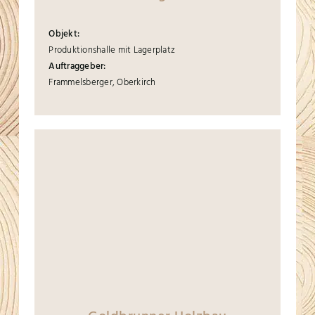
Objekt:
Produktionshalle mit Lagerplatz
Auftraggeber:
Frammelsberger, Oberkirch