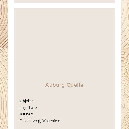
Auburg Quelle
Objekt:
Lagerhalle
Bauherr:
Dirk Lütvogt, Wagenfeld