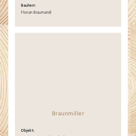
Bauherr:
Florian Braumandl
Braunmiller
Objekt: