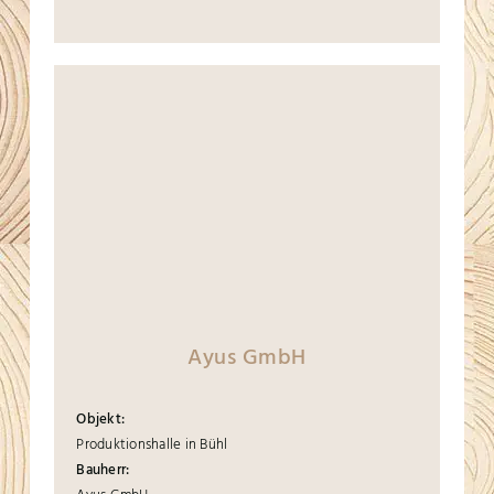
Ayus GmbH
Objekt:
Produktionshalle in Bühl
Bauherr: