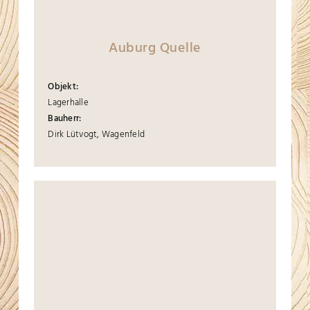
Auburg Quelle
Objekt:
Lagerhalle
Bauherr:
Dirk Lütvogt, Wagenfeld