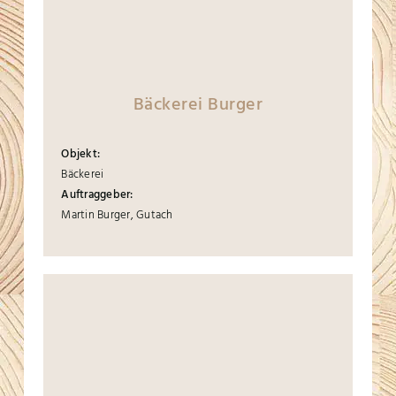
Bäckerei Burger
Objekt:
Bäckerei
Auftraggeber:
Martin Burger, Gutach