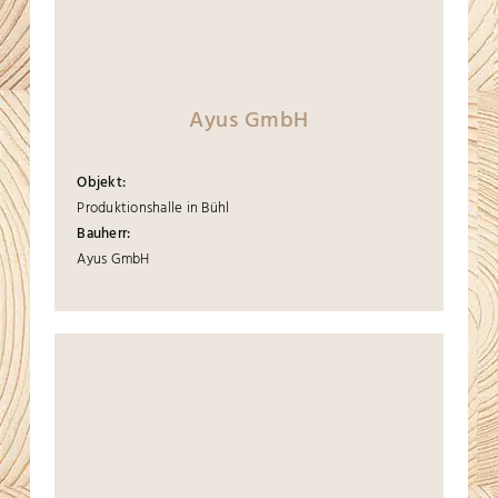
Ayus GmbH
Objekt:
Produktionshalle in Bühl
Bauherr:
Ayus GmbH